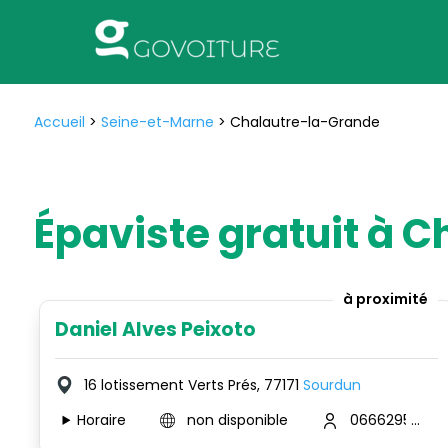
Accueil
>
Seine-et-Marne
>
Chalautre-la-Grande
Épaviste gratuit à 
à proximité
Daniel Alves Peixoto
16 lotissement Verts Prés, 77171
Sourdun
Horaire
non disponible
0666295074