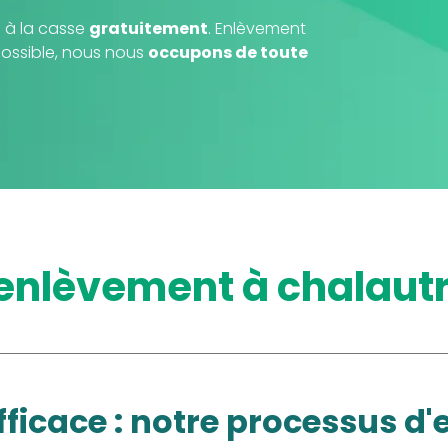
 à la casse
gratuitement
. Enlèvement
possible, nous nous
occupons de toute
'enlèvement à chalau
efficace : notre processus 