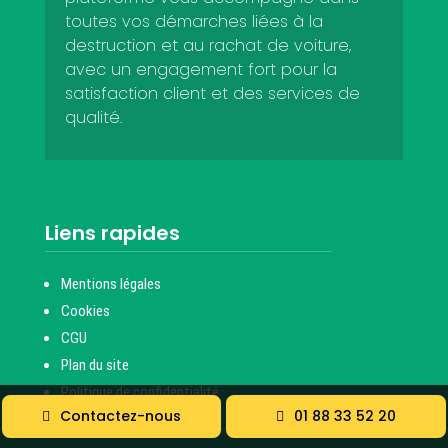
toutes vos démarches liées à la
destruction et au rachat de voiture,
avec un engagement fort pour la
satisfaction client et des services de
qualité.
Liens rapides
Mentions légales
Cookies
CGU
Plan du site
Politique de confidentialité
Contactez-nous
01 88 33 52 20