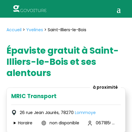
Accueil
>
Yvelines
>
Saint-Illiers-le-Bois
Épaviste gratuit à Saint-
Illiers-le-Bois et ses
alentours
à proximité
MRIC Transport
26 rue Jean Jaurès, 78270
Lommoye
Horaire
non disponible
0671850929