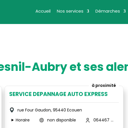
Accueil
Nos services
Démarches
Mesnil-Aubry et ses ale
à proximité
SERVICE DEPANNAGE AUTO EXPRESS
rue Four Gaudon, 95440 Ecouen
Horaire
non disponible
0644675263