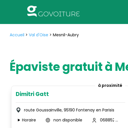
Accueil
>
Val d'Oise
>
Mesnil-Aubry
Épaviste gratuit à 
à proximité
Dimitri Gatt
route Goussainville, 95190 Fontenay en Parisis
Horaire
non disponible
0688526721