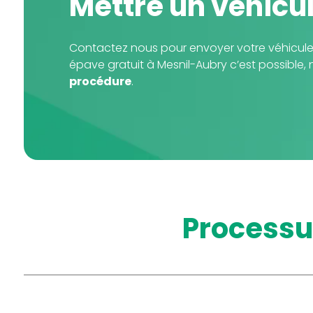
Mettre un véhicu
Contactez nous pour envoyer votre véhicule
épave gratuit à Mesnil-Aubry c’est possible
procédure
.
process