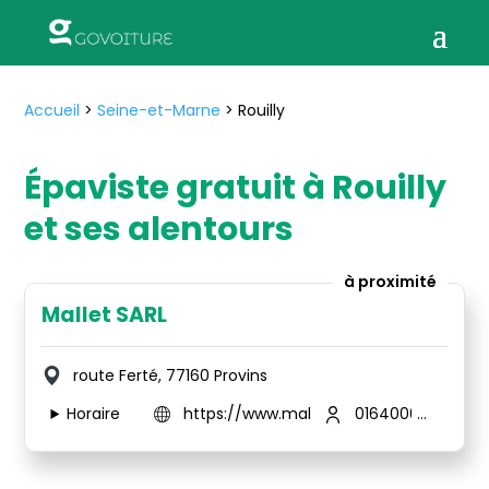
Accueil
>
Seine-et-Marne
>
Rouilly
Épaviste gratuit à Rouilly
et ses alentours
à proximité
Mallet SARL
route Ferté, 77160 Provins
Horaire
https://www.mallet-casse-auto.com/
0164000663