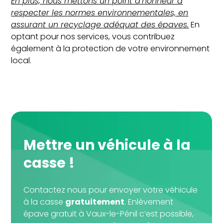
En plus, nous mettons un point d’honneur à
respecter les normes environnementales, en
assurant un recyclage adéquat des épaves.
En
optant pour nos services, vous contribuez
également à la protection de votre environnement
local.
Mettre un véhicule à la
casse !
Contactez nous pour envoyer votre véhicule
à la casse
gratuitement
. Enlèvement
épave gratuit à Vaux-le-Pénil c’est possible,