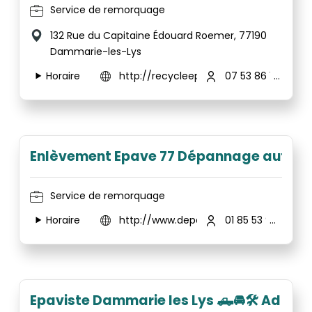
Service de remorquage
132 Rue du Capitaine Édouard Roemer, 77190
Dammarie-les-Lys
Horaire
http://recycleepave.fr/
07 53 86 15 66
Enlèvement Epave 77 Dépannage auto 
Service de remorquage
Horaire
http://www.depannage-voiture-paris.
01 85 53 91 39
Epaviste Dammarie les Lys 🛻🚘🛠 Ad D