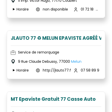
11 Imp. Victor Hugo, 77170 Coubert
Horaire
non disponible
01 72 18 02 51
JLAUTO 77 ♻️ MELUN EPAVISTE AGRÉÉ VHU
Service de remorquage
9 Rue Claude Debussy, 77000
Melun
Horaire
http://jlauto77.fr/
07 58 89 94 74
MT Epaviste Gratuit 77 Casse Auto